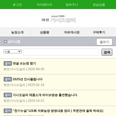
로그인
마이페이지
장바구니
관심상품
농장소개
상품평
자유게시판
구매후기
공지사항
글쓰기
검색
공지
댓글 쓰는창 찾기
화천가시오갈피 | 2025-08-30
공지
2025년 인사올립니다
화천가시오갈피 | 2025-02-18
공지
가시오갈피 제품소개 라이브방송 출연했습니다
화천가시오갈피 | 2024-10-22
공지
"천기누설"126회 저희농장 방영내용 정리 ( 주문전에 필독 하세요)