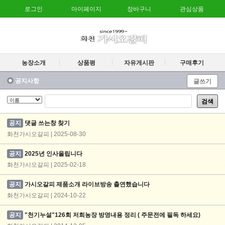
로그인
마이페이지
장바구니
관심상품
농장소개
상품평
자유게시판
구매후기
공지사항
글쓰기
검색
공지
댓글 쓰는창 찾기
화천가시오갈피 | 2025-08-30
공지
2025년 인사올립니다
화천가시오갈피 | 2025-02-18
공지
가시오갈피 제품소개 라이브방송 출연했습니다
화천가시오갈피 | 2024-10-22
공지
"천기누설"126회 저희농장 방영내용 정리 ( 주문전에 필독 하세요)