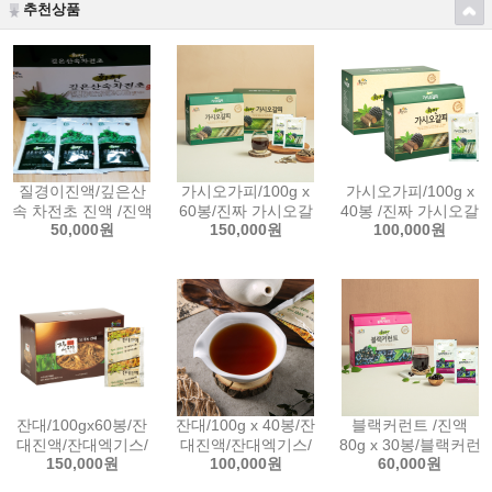
추천상품
질경이진액/깊은산
가시오가피/100g x
가시오가피/100g x
속 차전초 진액 /진액
60봉/진짜 가시오갈
40봉 /진짜 가시오갈
50,000원
150,000원
100,000원
100g x 30봉/질경이
피진액/직접생산/국
피진액/직접생산/국
엑기스/직접생산/국
내산 100%원료사용/
내산 100%원료사용/
내산 100%원료사
가시오갈피/1개월분
가시오갈피/20일분
용/1개월분
잔대/100gx60봉/잔
잔대/100g x 40봉/잔
블랙커런트 /진액
대진액/잔대엑기스/
대진액/잔대엑기스/
80g x 30봉/블랙커런
150,000원
100,000원
60,000원
직접생산/국내산
직접생산/국내산
트 진액/엑기스/직접
100%원료사용/ 1개
100%원료사용/ 20
생산/국내산 100%원