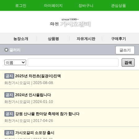
로그인
마이페이지
장바구니
관심상품
농장소개
상품평
자유게시판
구매후기
갤러리
글쓰기
검색
공지
2025년 차전초(질경이)진액
화천가시오갈피 | 2025-08-08
공지
2024년 인사올립니다
화천가시오갈피 | 2024-01-10
공지
강원 산나물 한마당 축제에 참가 합니다
화천가시오갈피 | 2017-04-26
공지
가시오갈피 소포장 출시