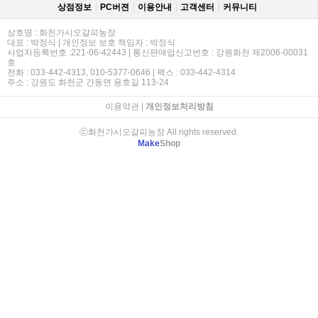
상점정보
PC버젼
이용안내
고객센터
커뮤니티
상호명 : 화천가시오갈피농장
대표 : 박정식 | 개인정보 보호 책임자 : 박정식
사업자등록번호 :221-06-42443 | 통신판매업신고번호 : 강원화천 제2006-00031
호
전화 : 033-442-4313, 010-5377-0646 | 팩스 : 033-442-4314
주소 : 강원도 화천군 간동면 용호길 113-24
이용약관
|
개인정보처리방침
ⓒ화천가시오갈피농장 All rights reserved.
Make
Shop