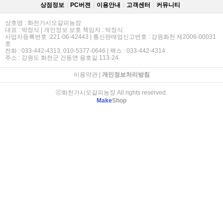
상점정보
PC버젼
이용안내
고객센터
커뮤니티
상호명 : 화천가시오갈피농장
대표 : 박정식 | 개인정보 보호 책임자 : 박정식
사업자등록번호 :221-06-42443 | 통신판매업신고번호 : 강원화천 제2006-00031
호
전화 : 033-442-4313, 010-5377-0646 | 팩스 : 033-442-4314
주소 : 강원도 화천군 간동면 용호길 113-24
이용약관
|
개인정보처리방침
ⓒ화천가시오갈피농장 All rights reserved.
Make
Shop