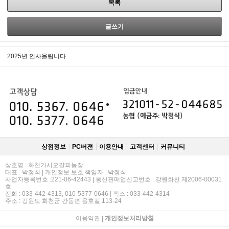
목록
글쓰기
2025년 인사올립니다
상점정보
PC버젼
이용안내
고객센터
커뮤니티
상호명 : 화천가시오갈피농장
대표 : 박정식 | 개인정보 보호 책임자 : 박정식
사업자등록번호 :221-06-42443 | 통신판매업신고번호 : 강원화천 제2006-00031
호
전화 : 033-442-4313, 010-5377-0646 | 팩스 : 033-442-4314
주소 : 강원도 화천군 간동면 용호길 113-24
이용약관
|
개인정보처리방침