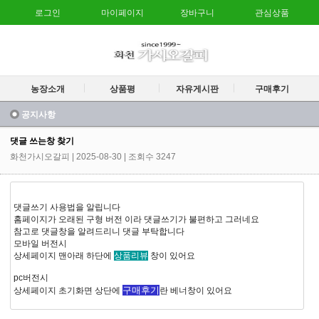
로그인
마이페이지
장바구니
관심상품
농장소개
상품평
자유게시판
구매후기
공지사항
댓글 쓰는창 찾기
화천가시오갈피
| 2025-08-30 | 조회수 3247
댓글쓰기 사용법을 알립니다
홈페이지가 오래된 구형 버전 이라 댓글쓰기가 불편하고 그러네요
참고로 댓글창을 알려드리니 댓글 부탁합니다
모바일 버전시
상세페이지 맨아래 하단에
상품리뷰
창이 있어요
pc버전시
구매후기
상세페이지 초기화면 상단에
란 베너창이 있어요