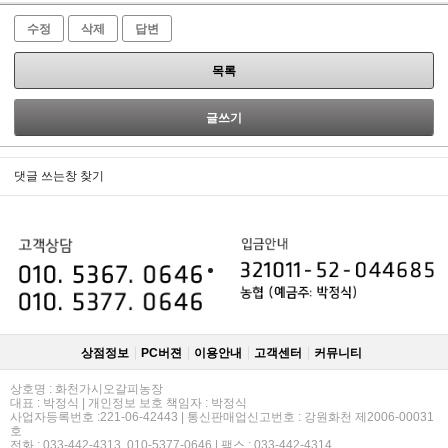
수정
삭제
답변
목록
글쓰기
댓글 쓰는창 찾기
상점정보
PC버젼
이용안내
고객센터
커뮤니티
상호명 : 화천가시오갈피농장
대표 : 박정식 | 개인정보 보호 책임자 : 박정식
사업자등록번호 :221-06-42443 | 통신판매업신고번호 : 강원화천 제2006-00031
호
전화 : 033-442-4313, 010-5377-0646 | 팩스 : 033-442-4314