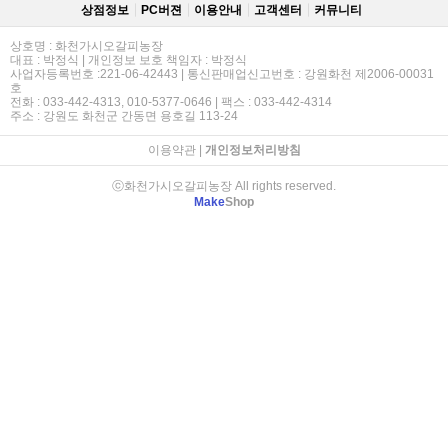
상점정보
PC버젼
이용안내
고객센터
커뮤니티
상호명 : 화천가시오갈피농장
대표 : 박정식 | 개인정보 보호 책임자 : 박정식
사업자등록번호 :221-06-42443 | 통신판매업신고번호 : 강원화천 제2006-00031
호
전화 : 033-442-4313, 010-5377-0646 | 팩스 : 033-442-4314
주소 : 강원도 화천군 간동면 용호길 113-24
이용약관
|
개인정보처리방침
ⓒ화천가시오갈피농장 All rights reserved.
Make
Shop