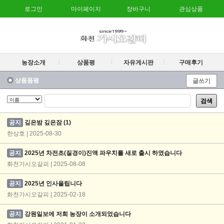
로그인
마이페이지
장바구니
관심상품
농장소개
상품평
자유게시판
구매후기
상품품평
글쓰기
검색
공지
깊은밤 깊은잠
(1)
한상호 | 2025-08-30
공지
2025년 차전초(질경이)진액 파우치를 새로 출시 하였습니다
화천가시오갈피 | 2025-08-08
공지
2025년 인사올립니다
화천가시오갈피 | 2025-02-18
공지
강원일보에 저희 농장이 소개되었습니다